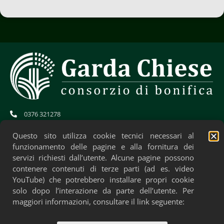
0376 321278
info@gardachiese.it
cb.gardachiese-bonifica@pec.regione.lombardia.it
Questo sito utilizza cookie tecnici necessari al
CF: 01706580204
funzionamento delle pagine e alla fornitura dei
servizi richiesti dall’utente. Alcune pagine possono
contenere contenuti di terze parti (ad es. video
YouTube) che potrebbero installare propri cookie
solo dopo l’interazione da parte dell’utente. Per
maggiori informazioni, consultare il link seguente: