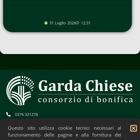
31 Luglio 2026
12:31
0376 321278
info@gardachiese.it
cb.gardachiese-bonifica@pec.regione.lombardia.it
Questo sito utilizza cookie tecnici necessari al
CF: 01706580204
funzionamento delle pagine e alla fornitura dei