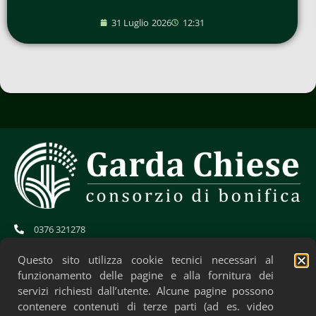
31 Luglio 2026
12:31
0376 321278
info@gardachiese.it
cb.gardachiese-bonifica@pec.regione.lombardia.it
Questo sito utilizza cookie tecnici necessari al
CF: 01706580204
funzionamento delle pagine e alla fornitura dei
servizi richiesti dall’utente. Alcune pagine possono
contenere contenuti di terze parti (ad es. video