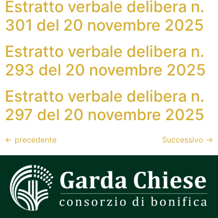
Estratto verbale delibera n.
301 del 20 novembre 2025
Estratto verbale delibera n.
293 del 20 novembre 2025
Estratto verbale delibera n.
297 del 20 novembre 2025
←
precedente
Successivo
→