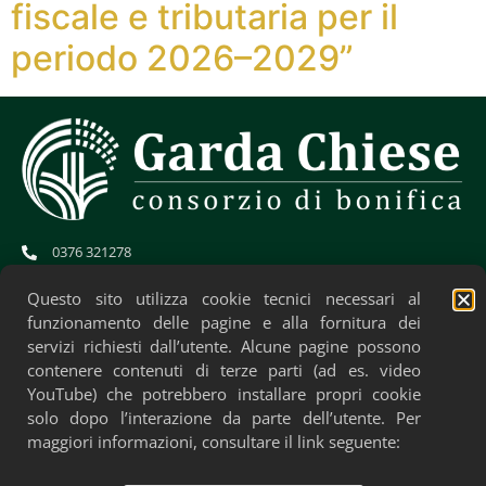
fiscale e tributaria per il
periodo 2026–2029”
0376 321278
info@gardachiese.it
cb.gardachiese-bonifica@pec.regione.lombardia.it
Questo sito utilizza cookie tecnici necessari al
CF: 01706580204
funzionamento delle pagine e alla fornitura dei
servizi richiesti dall’utente. Alcune pagine possono
contenere contenuti di terze parti (ad es. video
YouTube) che potrebbero installare propri cookie
solo dopo l’interazione da parte dell’utente. Per
maggiori informazioni, consultare il link seguente: