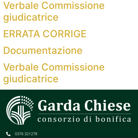
Verbale Commissione
giudicatrice
ERRATA CORRIGE
Documentazione
Verbale Commissione
giudicatrice
0376 321278