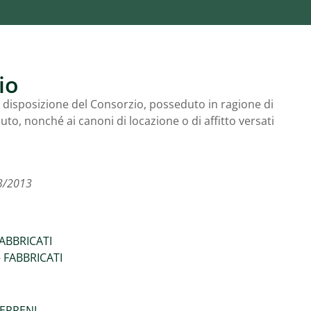
io
a disposizione del Consorzio, posseduto in ragione di
to, nonché ai canoni di locazione o di affitto versati
33/2013
FABBRICATI
– FABBRICATI
TERRENI