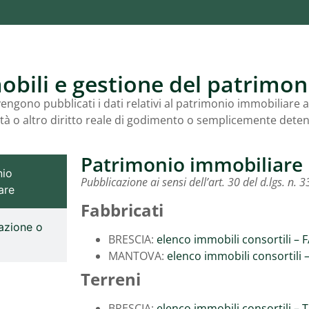
bili e gestione del patrimon
engono pubblicati i dati relativi al patrimonio immobiliare 
età o altro diritto reale di godimento o semplicemente detenu
Patrimonio immobiliare
nio
Pubblicazione ai sensi dell’art. 30 del d.lgs. n. 
are
Fabbricati
azione o
BRESCIA:
elenco immobili consortili – 
o
MANTOVA:
elenco immobili consortili 
Terreni
BRESCIA:
elenco immobili consortili – 