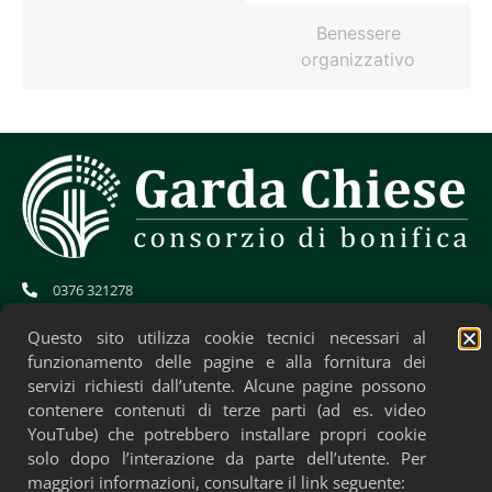
Benessere
organizzativo
0376 321278
info@gardachiese.it
cb.gardachiese-bonifica@pec.regione.lombardia.it
Questo sito utilizza cookie tecnici necessari al
CF: 01706580204
funzionamento delle pagine e alla fornitura dei
servizi richiesti dall’utente. Alcune pagine possono
contenere contenuti di terze parti (ad es. video
YouTube) che potrebbero installare propri cookie
solo dopo l’interazione da parte dell’utente. Per
maggiori informazioni, consultare il link seguente: