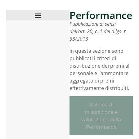
Performance
Pubblicazioni ai sensi
Consulenti e collaboratori
Bandi di gara e contratti
Sovvenzioni, contributi, sussidi, vantaggi economici
Beni immobili e gestione patrimonio
Controlli e rilievi sull’amministrazione
Pianificazione e governo del territorio
Informazioni ambientali
Strutture sanitarie private accreditate
Interventi straordinari e di emergenza
dell’art. 20, c. 1 del d.lgs. n.
33/2013
In questa sezione sono
pubblicati i criteri di
distribuzione dei premi al
personale e l’ammontare
aggregato di premi
effettivamente distribuiti.
Sistema di
misurazione e
valutazione della
Performance