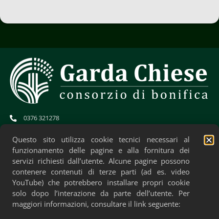
0376 321278
info@gardachiese.it
cb.gardachiese-bonifica@pec.regione.lombardia.it
Questo sito utilizza cookie tecnici necessari al
CF: 01706580204
funzionamento delle pagine e alla fornitura dei
servizi richiesti dall’utente. Alcune pagine possono
contenere contenuti di terze parti (ad es. video
YouTube) che potrebbero installare propri cookie
solo dopo l’interazione da parte dell’utente. Per
maggiori informazioni, consultare il link seguente: